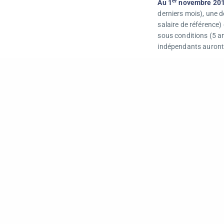
er
Au 1
novembre 20
derniers mois), une 
salaire de référence)
sous conditions (5 ans
indépendants auront 
er
A compter du 1
jan
en place dans les ent
er
Enfin,
au 1
avril 20
dépasser le montant d
er
1
janvier 2020 :
L’ordonnance n°2017-
remplace les délégués
travail, qui devra êt
moins 11 salariés, d’i
En effet, toutes les 
lors du renouvellemen