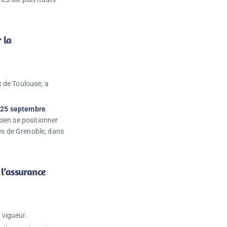
 la
t de Toulouse, a
e 25 septembre
 bien se positionner
es de Grenoble, dans
 l’assurance
 vigueur.